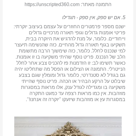
התמונה מאתר: https://unscripted360.com
5. אם יש ספק, אין ספק - תגדילו
ישנם מספר פרמטרים החוזרים על עצמם בעיצוב יוקרתי:
פריטי אומנות גדולים וגופי תאורה מרכזיים גדולים
וייחודיים. כלומר, על מנת להדגיש את היוקרה בבית,
תשקיעו בגוף תאורה גדול מהחיים. כזה שהנשימה תיעצר
למי שנכנס לחלל. כלומר, כזה שימשוך הרבה מתשומת
הלב של הנכנס. פריט נוסף שהיתי משקיעה בו זו אומנות.
כאשר תשימו לב: זו הזדמנות פז להכניס צבע אחר לחלל
הנייטרלי. התמונה או הצילום או הפסל מה שתחליטו יהיה
גם בגודל לא סטנדרטי, כלומר גדול ומומלץ שגם בצבע
שיבלוט על הרקע הבהיר או הכהה. פריט נוסף שהייתי
משקיעה בו ומגדילה לגודל ענק, אלו מראות במסגרות
מוזהבות. אין כמו מראות רצפה עד כמעט התקרה
במסגרות עץ או מוזהבות שיזעקו "יוקרה זה אנחנו!".