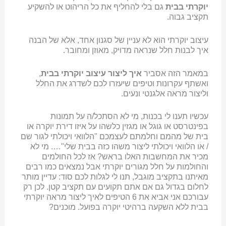
יוקרתי בבית
גם בלי להחליף את כל הריהוט או להשקיע
תקציב גבוה.
עיצוב יוקרתי הוא לא עניין של סגנון אחד, אלא של הבנה
איך לבנות חלל שנראה מדויק, מאוזן ומחובר.
במאמר הזה אסביר
איך ליצור עיצוב יוקרתי בבית
,
ואשתף עקרונות וטיפים שיעזרו לכם לשדרג את החלל
וליצור מראה אלגנטי ונעים.
עכשיו תענו לי בכנות, מי לא הסתכל/ה על תמונות
בפינטרסט או גוגל או מגזין כלשהו על איזו דירת יוקרה או
בית של מהמם וחלמתם לעצמכם "הלוואי ויכולתי לגור שם
/ או הלוואי ויכולתי ליצור משהו כזה בבית שלי"…. מי לא
מכיר את המחשבות האלו בראש? אז לכל החולמים
והחולמות על חלל מגורים יוקרתי אבל נמצאים כמו רבים
מאיתנו בתקציב מוגבל, תנו לי לגלות לכם סוד: עדיין מותר
לחלום בגדול גם אם אתם תקועים עם תקציב קטן. לכן רק
עבורכם אני אביא את 6 הטיפים לאיך ליצור מראה יוקרתי
בבית ללא השקעה ברהיטי יוקרה בפועל. מוכנים?