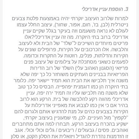
3. הוספת עניין אדריכלי
למרות שלרוב העיצוב יוקרתי יהיה באמצעות פלטת צבעים
נייטרלית (לבן, בז', חום, אפור, שחור), עיצוב החלל עצמו
לעולם לא נראה משעמם וזה בעיקר בגלל שקיים עניין
אדריכלי ברוב בתי היוקרה. מה זה עניין אדריכלי?אלו
פריטים מיוחדים השייכים ל"שלד" של הבית ולא לעיצוב
והלבשה. אלו הכרכובים על הקירות, פרופילים שונים על
הקירות והדלתות, פנלים, רוזטות על התקרות וכדומה.
לפעמים כשאני מסתכלת על צילומים של עיצוב פנים
פריזאי (הסגנון האהוב עלי) השלד של רוב הדירות
הפריזאיות בבניינים העתיקים משוחזר כל כך יפה שלא
משנה איך תלבישו את הבית הוא תמיד יישאר יפה. כלומר
בתי היוקרה הן כמו דוגמנית יפהפייה. הבסיס כל כך טוב
שלא משנה מה תלבישו עליו זה תמיד ירה יפה. עניין
אדריכלי מהווה רקע להלבשה של בית. הרקע הוא לרוב
בהיר אם כי אין כמו לצבוע את מאפייני אדריכלות על
הקירות בצבעים כהים על מנת להדגיש אותם ולגרום להם
"לקפוץ" מול העיניים. לכן, מי שמעוניין בעיצוב יוקרתי,
ישקיע בהכרח בעיצוב הרקע. תבחרו למה אתם מתחברים
ואוהבים. פסים / גבעולים / ריבועים / גלים וכולי וכולי. אגב
זו הזדמנות נהדרת להגדיל ויזואלית את הסלון הקטן, או סלון