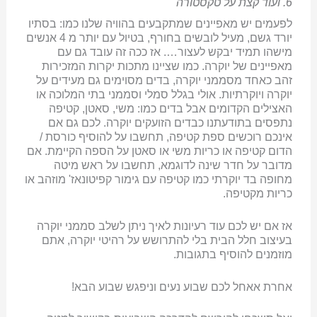
6. ועוד קצת על טקסטורה
לפעמים יש מאפיינים שמתקבעים בהוויה שלנו כמו: בסתיו
יורד גשם, מעיל לובשים בחורף, בטיול עם יותר מ 4 אנשים
מישהו תמיד יבקש לעצור…. אז ככה זה עובד גם עם
מאפיינים של יוקרה. כמו שציינו מתכות יקרות המזכירות
זהב כאחד מסממני יוקרה, בדים מסוימים גם מעידים על
יוקרה ויוקרתיות. אולי בגלל סמלי וסממני בתי המלוכה או
האצילים הקדומים אבל בדים כמו: משי, סאטן, קטיפה
נתפסים בתודעתנו כבדים הזועקים יוקרה. לכם גם אם
אינכם רוכשים ספת קטיפה, תחשבו על להוסיף כורסת /
הדום קטיפה או כריות משי או סאטן על הספה הקיימת. אם
מדובר על חדר שינה לדוגמא, תחשבו על ראש מיטה
מחופה בד יוקרתי כמו קטיפה עם גימור קפיטונאז' מוזהב או
כריות מקטיפה.
אז אם יש לכם עוד רעיונות לאיך ניתן לשלב סממני יוקרה
בעיצוב חלל הבית בלי להתרושש על רהיטי יוקרה, אתם
מוזמנים להוסיף בתגובות.
אחרת אאחל לכם שבוע נעים וניפגש שבוע הבא!