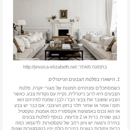
בתמונה מאתר: http://jessica-elizabeth.net
1. הישארו בפלטת הצבעים הנייטרלים
כשמסתכלים ומנתחים תמונות של מגורי יוקרה, פלטת
הצבעים היא לרוב נייטרלית, נקייה עם נקודות צבע. כאשר
הצבע ששובר את צבעי הבז' / לבן / שמנת למיניהם הוא
חום / אפור או שחור תלוי בחזון העיצובי. אם כבר יש צבע
אז הוא נכנס באמצעות אקססוריז כמו אומנות, טקסטיל
כגון: שטיח, כרית או 2 וכדומה. בנוסף לפלטת צבעים
בהירה ורגועה יש גיוון רחב של טקסטורות. לדוגמא: כמה
כריות צמודות בגוונים בהירים כולם יהיו בטקסטורות שונות,