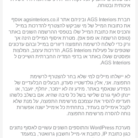
איכותית ובטוחה.
חברת AGS Interiors וביניהם אתר agsinteriors.co.il אוסף
את כתובות המייל של מי שביקש להצטרף להדרכות במייל
והכניס את כתובת המייל שלו בטפסי ההרשמה השונים באתר
(טופס הרשמה או פופ אפ). מטרת איסוף המיילים הינה אך
ורק כדי לשלוח לרשימת התפוצה דיוורים במייל ובהם עדכונים
שוטפים על פעילות AGS Interiors, הדרכות עיצוב, המלצות
ופוסטים שעלו באתר או בדפי המדיה החברתית השייכים ל
AGS Interiors.
לא יישלחו מיילים למי שלא בחר להצטרף לרשימת
התפוצה. אני, אלין גולדשטייו סעדון, הבעלים הבלעדיים של
המידע שנאסף באתר. מידע זה לא יימכר, יוחלף, יועבר, או
יינתן לאף גורם שלישי בשל כל סיבה שהיא. אם בשלב כלשהו
תעדיפו להסיר את עצמכם מרשימת התפוצה, על מנת שלא
לקבל אימיילים בעתיד, בתחתית כל אימייל ישנה אפשרות
נוחה להסרה מרשימת התפוצה.
מערכת WordPress והתוספים השונים עשויים לאסוף נתונים
כגון כתובת IP, כתובת אי-מייל וחשבון גרוואטר, במעמד