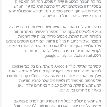
כתיבת תגובה בבלוג או שיתוף פוסט. הנתונים הנאספים
במסגרת זו משמשים למטרת כתיבת התגובה ע״י הגולש,
אפשרות השיתוף ולסינון ספאם. הנתונים לא יאספו ולא יעשה
בהם כל שימוש אחר מכל סיבה שהיא.
כחלק מפעילות האתר אני משתמשת בשירותים חיצוניים של
גוגל אנליטיקס (מעקב אחר מספר הגולשים באתר וניתוח
מקורות הגעה לאתר), אקטיב טרייל (בנייה של רשימות
תפוצה, איסוף כתובות מיילים ודיוור), שאף הם אוספים נתונים
על הגולשים כגון כתובת IP ו/או כתובת אי-מייל. אתם מוזמנים
לקרוא את מדיניות הפרטיות של כל אחד מהגופים
הללו: google analytics, Active trail
ספקי צד שלישי, כולל Google, משתמשים בקובצי cookie
להצגת מודעות על סמך ביקורים קודמים של משתמש באתר
שלך או באתרים אחרים.השימוש של Google בקובצי cookie
של פרסום מאפשר לה ולשותפים שלה להציג מודעות
למשתמשים שלך, בהתאם לביקור באתרים שלך ו / או
באתרים אחרים באינטרנט.
משתמשים יכולים לבטל את הצטרפותם לפרסום מותאם
אישית על ידי ביקור בהגדרות של מודעות. (לחלופין, תוכל