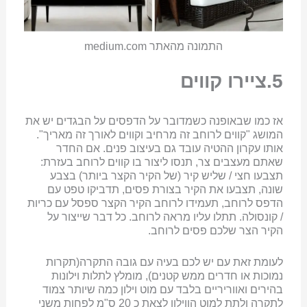
התמונה מהאתר medium.com
5.ציירו קווים
אז כמו שבאופנה כשמדובר על הדפסים על הבגדים יש את
המושג "קווים לרוחב זה מרחיב וקווים לאורך זה מאריך".
אותו עקרון ההטיה עובד גם בעיצוב פנים. אם החדר
שאתם מעצבים צר, תנסו ליצור בו קווים לרוחב בעזרת:
תצבעו חצי / שליש קיר (של הקיר הקצר ביותר) בצבע
שונה, תצבעו את הקיר בצורת פסים, תדביקו טפט עם
הדפס לרוחב, תעמידו לרוחב הקיר הקצר ספסל עם כריות
/ קונסולה. תתלו עליו מראה לרוחב. כל דבר שייצור על
הקיר הצר שלכם פסים לרוחב.
לעומת זאת עם יש לכם בעיה עם גובה התקרה(תקרות
נמוכות או חדרים ממש קטנים), מומלץ לתלות וילונות
בהירים ואווריריים בלבד עם מוט וילון כמה שיותר צמוד
לתקרה ולתת למוט הווילון לצאת כ 20 ס"מ לפחות משני