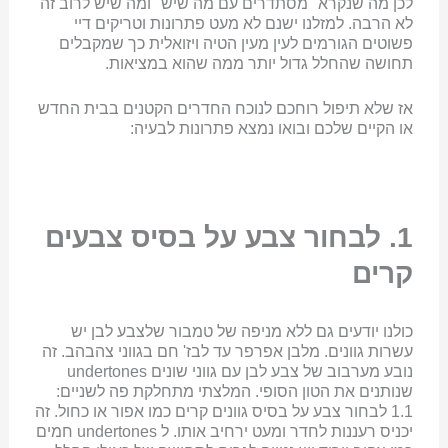
לכן מה שנקרא "מסתדרים עם מה שיש" ומה שיש לרוב זה
לא הרבה. למזלנו ישנם לא מעט פתרונות וטריקים דיי
פשוטים הגורמים לעין מעין הטיה ויזואלית כך שמקבלים
תחושה שהחלל גדול יותר ממה שהוא במציאות.
אז שלא תיפול רוחכם לנוכח החדרים הקטנים בבית החדש
או הקיים שלכם ובואו נמצא פתרונות לבעיה:
1. לבחור צבע על בסיס צבעים
קרים
כולנו יודעים גם ללא מניפה של טמבור שלצבע לבן יש
עשרות גוונים. מלבן אפרפר עד לבז' חם בגווני צהבהב. זה
נובע מערבוב של צבע לבן עם גווני שונים undertones
שנותנים את הטון הסופי. המלצתי מתחלקת פה לשניים:
1.1 לבחור צבע על בסיס גוונים קרים כמו אפור או כחול. זה
יכניס רעננות לחדר ומעט ירחיב אותו. ל undertones חמים