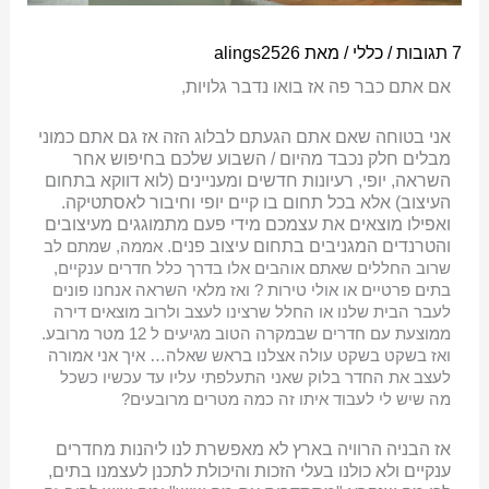
7 תגובות
/
כללי
/ מאת
alings2526
אם אתם כבר פה אז בואו נדבר גלויות,
אני בטוחה שאם אתם הגעתם לבלוג הזה אז גם אתם כמוני
מבלים חלק נכבד מהיום / השבוע שלכם בחיפוש אחר
השראה, יופי, רעיונות חדשים ומעניינים (לוא דווקא בתחום
העיצוב) אלא בכל תחום בו קיים יופי וחיבור לאסתטיקה.
ואפילו מוצאים את עצמכם מידי פעם מתמוגגים מעיצובים
והטרנדים המגניבים בתחום עיצוב פנים.
אממה, שמתם לב
שרוב החללים שאתם אוהבים אלו בדרך כלל חדרים ענקיים,
בתים פרטיים או אולי טירות ? ואז מלאי השראה אנחנו פונים
לעבר הבית שלנו או החלל שרצינו לעצב ולרוב מוצאים דירה
ממוצעת עם חדרים שבמקרה הטוב מגיעים ל 12 מטר מרובע.
ואז בשקט בשקט עולה אצלנו בראש שאלה… איך אני אמורה
לעצב את החדר בלוק שאני התעלפתי עליו עד עכשיו כשכל
מה שיש לי לעבוד איתו זה כמה מטרים מרובעים?
אז הבניה הרוויה בארץ לא מאפשרת לנו ליהנות מחדרים
ענקיים ולא כולנו בעלי הזכות והיכולת לתכנן לעצמנו בתים,