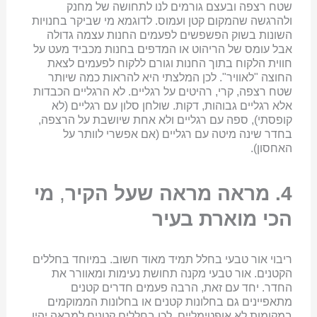
שטח רצפה ובעצם גורמים לנו לתחושה של מחנק
ולהרגשה שהמקום קטן ועמוס. לדוגמא מי שביקר בחנויות
השונות בשוק הפשפשים לפעמים החנות עצמה גדולה
אבל עומס של הריהוט או המדפים בחנות מכביד מעט על
חווית הלקוח בתוך החנות וגורם ללקוח לפעמים לצאת
החוצה "לאוויר". לכן המלצתי היא להראות כמה שיותר
שטח רצפה, קרי, רהיטים על רגליים. לא הרגליים הכבדות
אלא רגליים גבוהות, דקות. שולחן סלון עם רגליים (לא
קופסתי), ספה עם רגליים ולא אחת שיושבת על הרצפה,
בחדר שינה מיטה עם רגליים (אם אפשרי לוותר על
האחסון).
4. מראה מראה שעל הקיר
,
מי
הכי מוארת בעיר
ריבוי אור טבעי בחלל תמיד מאוד חשוב. במיוחד בחללים
הקטנים. אור טבעי מקנה תחושת נעימות ומאוורר את
החדר. יחד עם זאת, הרבה פעמים חדרים קטנים
מתאפיינים גם בחלונות קטנים או בחלונות הממוקמים
במקומות לא אופטימליים. לכן בחללים קטנים למראה יהיו