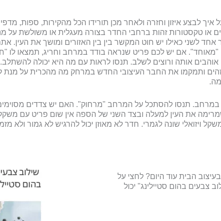
איך לבצע איזון וחזרה ולאחר מכן תורידו הכל מהקירות, ספות, מדפי
 או טקסטורות זהות ברחבי החדר בצורה מעגלית או משולשת על מנת לי
אחד לשני כאילו יש חוט המקשר בין בין האזורים ומושך את העין. את
מאוחד". אם יש לכם פריט שנראה בודד במרחב וחריג, תמצאו לו "חבר
ם אוהבים אותה ורוצים לשלב. תנסו לראות עם מה היא יכולה להשתלב. מ
יבי זהים ותמקמו את החבר העיצובי החדש במרחק מה מהכרית על מנת 
מה.
ואלי במרחב. תנסו להסתכל על המרחב "מרחוק". האם יש צדדים מסוימים
רימה את העין למעלה ובצד השני של הספה אין שום פריט עם משקל וי
קל ויזואלי שונה לגמרי. חדר לא מאוזן יכול להרגיש לא גמור ולא מזמי
עיצוב הבית עוד היום? לחצי על
וב צבעים בהום סטיילינג" יכול