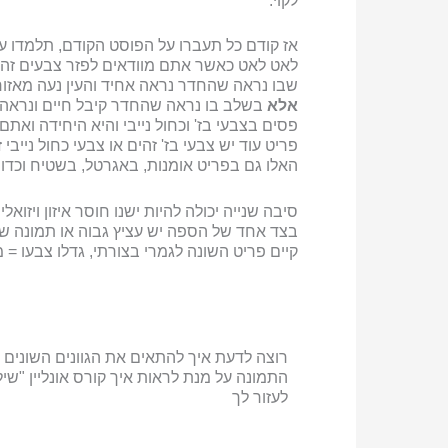
לקוי.
אז קודם כל תעברו על הפוסט הקודם, תלמדו על 
לאט לאט כאשר אתם מוודאים לפזר צבעים זהים
שבו נראה שהחדר נראה אחיד והעין נעה מאזור 
אלא
בשלב בו נראה שהחדר קיבל חיים ונראה "
פסים בצבעי בז' וכחול נייבי והיא היחידה ואת
פריט עוד יש צבעי בז' זהים או צבעי כחול ני
האלו גם בפריט אומנות, באגרטל, בשטיח וכדו
סיבה שנייה יכולה להיות ישנו חוסר איזון ויז
בצד אחד של הספה יש עציץ גבוה או תמונה שמ
קיים פריט השונה לגמרי בצורתי, גדלו צבעו = מש
רוצה לדעת איך להתאים את הגוונים השונים ב
התמונה על מנת לראות איך קורס אונליין "שיל
לעזור לך