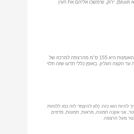
2. להחליף את צבע השטיח לצבע עז/בוהק ו/או להוסיף אקססוריז בעלי צבעוניות עזה כמו: צהוב, תכלת בוהק, וורוד (לא blush), ירוק, שימשכו אליהם את העין
ברוב הבתים פריטי האומנות תלויים גבוה מידי ולא נראה לי שכולנו גוליברים. רק שתדעו שבמוזיאון רבים גובה תליית האומנות היא 155 ס"מ מהרצפה למרכזו של
יצוב הפנים לה קורבזיה התעקש שצריך לתלות פריטי אומנות 183 ס"מ מהרצפה עד הקצה העליון. באופן כללי תדעו שזה תלוי
להיות הוא כזה: (לא להיצמד לזה כמו ללוחות
בל אלו קני המידה): על פריטי האומנות להתפרס על לפחות 2/3 מהשטח למטה. כלומר: אם יש לי ספה באורך 3 מטר, אני אקנה תמונה, מראות, תמונות, מדפים