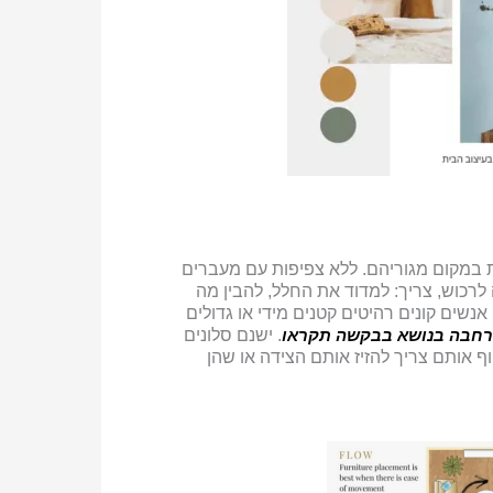
ת במקום מגוריהם. ללא צפיפות עם מעברים
רכוש, צריך: למדוד את החלל, להבין מה
שים קונים רהיטים קטנים מידי או גדולים
הרחבה בנושא בבקשה תקראו
. ישנם סלונים
+ 2 כורסאות, הכורסאות צמודות יחד כמו love seat או שבשביל לעקוף אותם צריך להזיז אותם הצידה או שהן