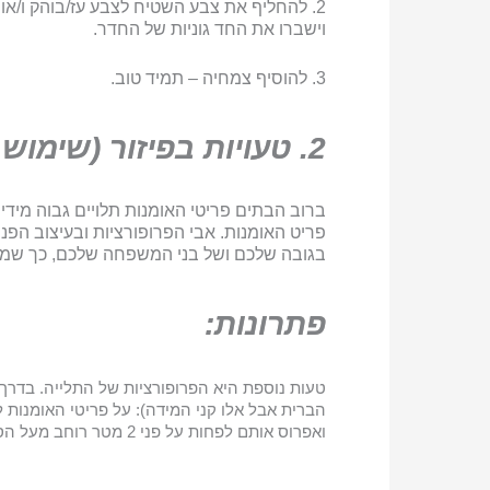
וישברו את החד גוניות של החדר.
3. להוסיף צמחיה – תמיד טוב.
2. טעויות בפיזור (שימוש ב) אקססוריז ברחבי הבית
בגובה שלכם ושל בני המשפחה שלכם, כך שמרכז
פתרונות:
טעות נוספת היא הפרופורציות של התלייה. בדרך
ואפרוס אותם לפחות על פני 2 מטר רוחב מעל הספה כך שהמרכז אן פריט או של גלריה פריטי האומנות תהיה כ 155-160 מטר מעל הרצפה.