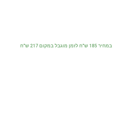
במחיר 185 ש"ח לזמן מוגבל
במקום 217 ש"ח
כן! אני רוצה סוף-סוף לדעת לבחור
צבעים בלי פחד
מי אני ולמה לסמוך על השיטה שלי