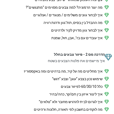
מה יוצר הרמוניה? למה צבעים מסוימים “מתנגשים”?
איך לבחור גוונים משלימים / מנוגדים / אנלוגיים
מה ההבדל בין בסיס, תת־גוון ודרגת רוויה
איך לבחור גוון מדויק לקיר ולרהיטים
איך עובדים עם בז׳, אבן, חול, שמנת
הדרכה מס 2 - פיזור צבעים בחלל
איך מיישמים את פלטת הצבעים בשטח
איך מחליטים מה על קיר, מה ברהיטים ומה באקססוריז
שימוש נכון בצבע “עוגן” וצבע “דגש”
כלל 60/30/10 לפיזור צבעים
איך ליצור איזון בין חם/קר, כהה/בהיר
איך לגרום לבית להרגיש מחובר ולא “טלאים”
מה לוקחים בחשבון לפי תאורה, חלונות ורהיטים