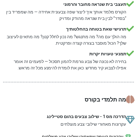
תעצבי בית שנראה מחובר והרמוני
הקורס מלמד אותך איך ליצור שפה צבעונית אחידה — מה שמפריד בין
“בסדר” לבין בית שנראה מהודק ומדויק
תרגישי שאת בטוחה בהחלטותיך
מה הולך עם מה? מה מתנגש? מה נכון לחלל קטן? מה מתאים לעיצוב
שלך? הכול מוסבר בצורה קצרה ופרקטית.
תמנעי טעויות יקרות
בחירה לא נכונה של צבע גורמת להמון תסכול — לפעמים זה אומר
אפילו לצבוע קיר מחדש. כאן את לומדת להימנע מכל זה מראש.
מה תלמדי בקורס
הדרכה מס 1 - שילוב צבעים בהום סטיילינג
עקרונות מאחורי שילובי צבע מוצלחים
עקרונות העומק שמאחורי שילובי צבע מוצלחים