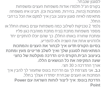
לסגנון שנבחר.
בקורס הנ"ל תלמדו אודות משפחות העצים ומשפחות
המתכות (כהות, בהירות, מוזהבות וכו). תבינו איזו משפחה
מתאימה לאיזה סגנון עיצוב ונבין איך למקם את הכל ברחבי
החלל.
נלמד 2 טכניקות לשילוב כמה משפחות עצים באותו החלל או
מספר משפחות מתכת (נניח מתכת מוזהבת כגון פליז
ומתכת שחורה באותו החלל). כך שהם יוכלו להתקיים יחד
ולהדגיש אחת את השניה ולא להפריע.
בסיום הקורס תדעו איך לבחור את העצים והמתכות
המתאימות לסגנון שלך ואיך לשלב פריטים מעץ ומתכת
בעיצוב הבית.הקורס הינו הדרכה מוקלטת של כחצי
שעה המקיפה את כל הנושאים הללו.
אורך ההדרכה כ 30 חצי.
נ.ב.
אני מצרפת לך גם הדרכת בונוס שתעזור לך להבין איך
המתכות או העצים שבחרת יסתדרו אצלך בחלל.
הדרכת בונוס: איך ליצור לוחות השראה עם Power
Point