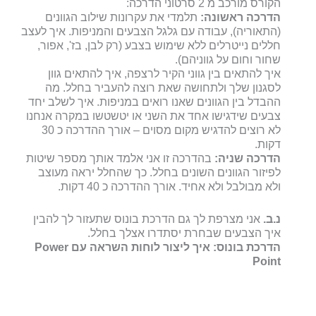
הקורס מורכב מ 2 סרטוני הדרכה:
הדרכה ראשונה:
תלמדי את עקרונות שילוב הגוונים
(התאוריה), עבודה עם גלגל הצבעים והמניפות. איך לעצב
חללים נייטרלים ללא שימוש בצבע (רק לבן, בז', אפור,
שחור וחום על גווניהם).
איך להתאים בין גווני הקיר לרצפה, איך להתאים גוון
לסגנון שלך ולתחושה שאת רוצה להעביר בחלל. מה
ההבדל בין הגוונים שאנו רואים במניפות. איך לשלב יחד
צבעים שידגישו אחד את השני או יטשטשו במקרה אנחנו
לא רוצים להדגיש מקום מסוים – אורך ההדרכה כ 30
דקות.
הדרכה שניה:
בהדרכה זו
אני אלמד אותך מספר שיטות
לפיזור הגוונים השונים בחלל. כך שהחלל יראה מעוצב
ולא מבולבל ולא אחיד.
אורך ההדרכה כ 40 דקות.
נ.ב.
אני מצרפת לך גם הדרכת בונוס שתעזור לך להבין
איך הצבעים שבחרת יסתדרו אצלך בחלל.
הדרכת בונוס: איך ליצור לוחות השראה עם Power
Point