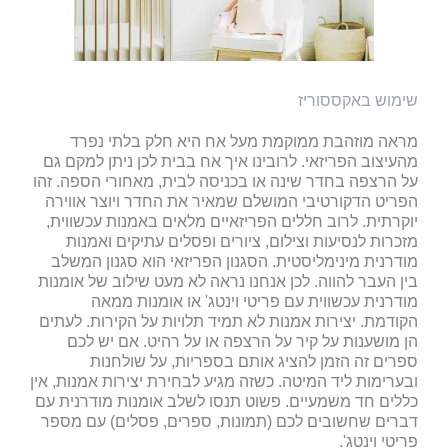
שימוש באקססוריז
מראה מוזהבת ממוקמת מעל אח היא חלק בלתי נפרד
מהעיצוב הפריזאי. לרובינו איך אח בבית לכן ניתן למקם גם
על הרצפה בחדר שינה או בכניסה לבית, מאחורי הספה. זהו
הפריט הדקורטיבי המושלם שמאיר את החדר ויוצר אווירה
יוקרתית. לרוב חללים הפריזאיים מלאים באמנות עכשווית,
מזכרות לנסיעות וצילום, ציורים ופסלים עתיקים ואמנות
מודרנית מינימליסטית. הסגנון הפריזאי הוא סגנון המשלב
בין העבר להווה. לכן אנחנו נראה לא מעט שילוב של אומנות
מודרנית עכשווית עם פריטי וינטג' או אומנות ממאה
הקודמת. יצירות אמנות לא תמיד תלויות על הקירות. לעתים
הן מושענות על קיר על הרצפה או על רהיט. אם יש לכם
ספרים זה הזמן להציג אותם בספריות, על שולחנות
ובערימות ליד המיטה. כשזה מגיע לבחירת יצירות אמנות, אין
כללים חד משמעיים. פשוט תנסו לשלב אומנות מודרנית עם
דברים שחשובים לכם (תמונות, ספרים, פסלים) עם מספר
פריטי וינטג'.