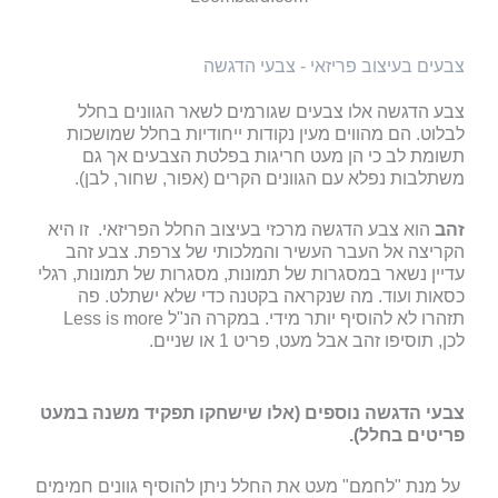
צבעים בעיצוב פריזאי - צבעי הדגשה
צבע הדגשה אלו צבעים שגורמים לשאר הגוונים בחלל
לבלוט. הם מהווים מעין נקודות ייחודיות בחלל שמושכות
תשומת לב כי הן מעט חריגות בפלטת הצבעים אך גם
משתלבות נפלא עם הגוונים הקרים (אפור, שחור, לבן).
זהב
הוא צבע הדגשה מרכזי בעיצוב החלל הפריזאי. זו היא
הקריצה אל העבר העשיר והמלכותי של צרפת. צבע זהב
עדיין נשאר במסגרות של תמונות, מסגרות של תמונות, רגלי
כסאות ועוד. מה שנקראה בקטנה כדי שלא ישתלט. פה
תזהרו לא להוסיף יותר מידי. במקרה הנ"ל Less is more
לכן, תוסיפו זהב אבל מעט, פריט 1 או שניים.
צבעי הדגשה נוספים (אלו שישחקו תפקיד משנה במעט
פריטים בחלל).
על מנת "לחמם" מעט את החלל ניתן להוסיף גוונים חמימים