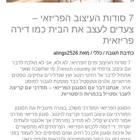
7 סודות העיצוב הפריזאי –
צעדים לעצב את הבית כמו דירה
פריזאית
כתיבת תגובה
/
כללי
/ מאת
alings2526
7 סודות העיצוב פנים הפרזיאי. לא ולא, אני לא הולכת לדבר
עם עיצוב צרפתי או French country. מי שחשבה שאני
אתחיל לדבר על רהיטי וינטג' ועץ שנדלירים עתיקים, טפטים
פרחוניים, וולנים וטקסטיל כבד מוזמנת לעבור לפוסט
אחר.
אנחנו דבר עם הסגנון הפריזאי – מודרני עם קריצה
לעבר וסטייל בכמויות היסטריות.
הסגנון הפריזאי המודרני משלב בצורה מיטבית את הסגנון
המודרני עם עיצוב העבר וקריצה לוינטג'. סגנון פריזאי מודרני
אמור להרגיש קליל, לא מחייב (פורמלי) אך אלגנטי ולעתים
יוקרתי. די דומה ללבוש הפריזאי. הצרפתים לא מתפשרים
על איכות וסגנון ולכן כל רהיט שהם מוסיפים יכול לעמוד בפני
עצמו כמו גם בתוך הקומפוזיציה ולהראות מהמם בשני