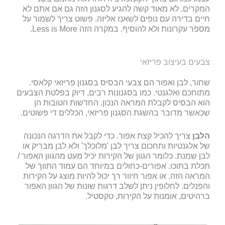
המקרים. לא מאוד קשה להגיע לסגנון הזה גם אם אתם לא
חיים בדירה עם נופים לשאנז אליזה. פשוט צריך לשמור על
מספר עקרונות ולא להוסיף. במקרה הזה Less is More.
צבעים בעיצוב פריזאי
שחור, לבן ואפור הם צבעי הבסיס בסגנון פריזאי קלאסי.
מתוחכם ואלגנטי.
כמו בסגנונות רבים, דיוק בפלטת הצבעים
הוא הבסיס לקבלת המראה הנכון. החדשות הטובות הן
שכאשר מדובר בהשגת הסגנון פריזאי, הכללים די פשוטים.
הלבן
צריך להכיל קצת אפור. כדי לקבל את הדרגה הנכונה
של אלגנטיות ותחכום צריך לבן 'מלוכלך' ולא לבן מבריק או
לבן שמנת. כלומר הגוון של הקירות יכיל מעט מהגוון האפור /
תכלת בתוכו.
אפורים-כחולים במיוחד הם עמוד התווך של
המראה הזה. או אפור חיוור רך יכול להיות מוצג על הקירות
והפנלים. לחלופין ניתן לשלב דרגות שונות של הגוון האפור
ברהיטים, אומנות על הקירות, טקסטיל.