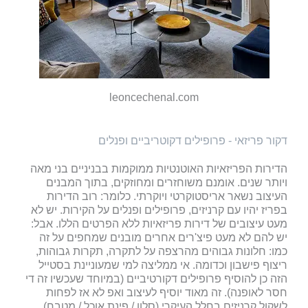
leoncechenal.com
דקור פריזאי - פרופילים דקוטריביים ופנלים
הדירות הפריזאיות האוטנטיות ממוקמות בבניניים בני מאה
ויותר שנים. אומנם משוחזרים ומחוזקים, בתוך המבנים
העיצוב נשאר אריסטוקרטי ויוקרתי. כלומר: רוב הדירות
בפריז יהיו עם קרניזים, פרופילים ופנלים על הקירות. יש לא
מעט עיצובים של דירות פריזאיות ללא הפרטים הללו. אבל:
יש להם לא מעט פיצ'רים אחרים מובנים שמחפים על זה
כמו: חלונות גבוהים מהרצפה על לתקרה, תקרות גבוהות,
ריצוף פישבון וכדומה. אי ממליצה למי שמעוניינת בסטייל
הזה כן להוסיף פרופילים דקורטיביים (במיוחד שעכשיו זה די
חסר לאופנה). זה מאוד יוסיף לעיצוב ואפ לא אז לפחות
לשקול קרניזים בחלל העיקרי (סלון / פינת אוכל / מטבח).