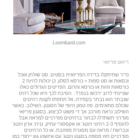
Loombard.com
ריהוט פריזאי
נדיר שתיתקלו בדירה הפריזאית בסטים. סט שולחן אוכל
וכסאות או סט ספות + כורסא לסלון. כן יכולות להיות 2
כורסאות זהות או כורסא והדום. הפריטים הגדולים כאלו
שציינתי לרוב ירכשו בנפרד. הסיבה לכך היא שכל רהיט
שנבחר הוא נבחר בקפידה.
אל תתפתו לקנות רהיטים
שכולם מתאימים. פה טמון היופי של הסגנון. השילוב. כאשר
השילוב נראה מורכב אך די פשוט לביצוע. בסגנון פריזאי
מודרני תשתדלו לבחור ברהיטים מודרניים למראה אבל
להוסיף 2-3 רהיטי וינטג' או אקססורי עתיק. נניח: ארון וינטג'
ונברשת / מראה עם מסגרת מוזהבת. או כל הרהיטים
מודרניים חוץ מספה בסגנון וינטג' עם איזשהו גוון ייחודי כמו