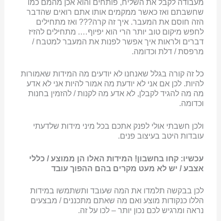
מעבודה לקבל את השליח, פותחים והוא אכן מהמם כמו
שחשבתם ואז כאשר ממקמים אותו אתם רואים שהדבר
הזה חוסם את המעבר. איך זה קרה??? ואז מתחילים
לחפש מיקום טוב יותר הרי הוא יפיוף…. מתחילים להזיז
דברים ולראות איך אפשר לפנות את המעבר למטבח /
מרפסת / דלת וכדומה.
כל זה קורה בגלל שאנחנו לא יודעים מה המידות שאמורות
להיות. לכן אם אני לא יודעת מה אמור להיות אני לא אדע
מה מה להגיד לקבלן, לא אדע מה לקנות / להזמין בחנות
וכדומה.
ולכן חשבתי אולי לפנק אתכם בכל מיני מידות שלדעתי
עובדות היטב בעיצוב פנים.
עכשיו: קחו בחשבון! המידות האלו הן ממוצע / כללי
אצבע / יש לא מעט מקרים בהם ההפוך עובד
לכן בבקשה תלמדו את המה שעובד ותשתמשו במידות
הללו כנקודות מוצע ואם מה שאתם מתכננים / מבצעים
נראה ומרגיש לכם נכון יותר – לכו על זה.