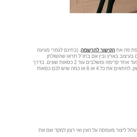
רפת פה את
הקישור להרשמה
. (בחינם לגמרי מגיעה
 בעיצוב. 95% מהבתים המעוצבים שתראו בין אם בעיצוב בארץ ובין אם בחו"ל תראו שהשולחן
והכיסאות לא באים מסט אלא הותאמו אחד לשני על מנת ליצור עוד נקודת עניין בבית. יש כאלו שלוקחים את ההרפתקה הזו צעד אחד קדימה ומשלבים עוד 2 כסאות שונים. בדרך
כלל בראש השולחן ניתן יהיה למצוא אותם. ויש את ה"משתוללים" שאצלם כל כיסא יהיה שונה. היום נדבר רק על הצעד הראשון. להתאים את כל 4 או 6 או כמה שיש לכם כסאות
 עלול ליצור מעמסה על העין ואי רצון למקד שם את