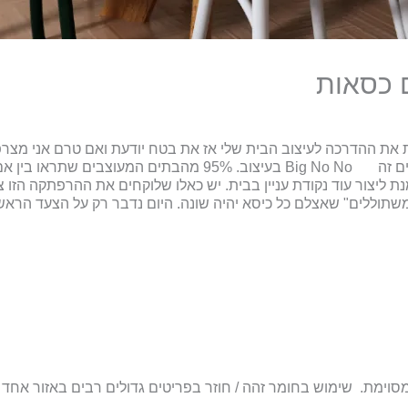
ם כסאות
ת את ההדרכה לעיצוב הבית שלי אז את בטח יודעת ואם טרם אני מצ
במייל מידי כמה ימים) שסטים – סט שולחן וכסאות זהים זה Big No No
ה מסוימת. שימוש בחומר זהה / חוזר בפריטים גדולים רבים באזור אחד