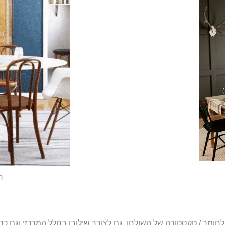
m
לחומר / טקסטורה של השולחן. גם לצורך שילובו בחלל המרכזי וגם כד