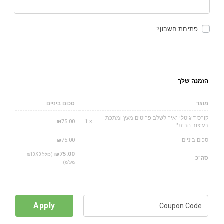
פתיחת חשבון?
הזמנה שלך
מוצר
סכום ביניים
קורס דיגיטלי "איך לשלב פריטים מעץ ומתכת
₪
75.00
× 1
בעיצוב הבית"
סכום ביניים
75.00
₪
₪
75.00
(כולל
10.90
₪
סה"כ
מע"מ)
Apply