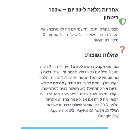
אחריות מלאה ל-30 יום — 100%
ביטחון
תצפי בקורס, תנסי, תיישמי אם את לא מרוצה? את
מקבלת החזר מלא — בלי שאלות, בלי טפסים. 0
סיכון, רק תוצאה
שאלות נפוצות:​
מתי אני מקבלת גישה לקורס?
מיד — תוך 2 דקות
תקבלי מייל עם כל הגישה.
לכמה זמן יש לי גישה /
מה אם אין לי זמן?
הגישה ניתנת לכל החיים. תלמדי
בקצב שלך.
האם צריך ידע קודם / מה אם אני לא
יודעת איך להתחיל?
לא. השיטה בנויה למתחילות.
הקורס מלמד אותך שיטת בניית עיצוב מהתחלה ועד
הסוף. מ
ה קורה אם אני לא מרוצה?
יש אחריות
מלאה ל־30 יום.
אפשר לשלם בכרטיס אשראי
רגיל?
כן. אפשר גם PayPal, ביט או Apple /
Google Pay