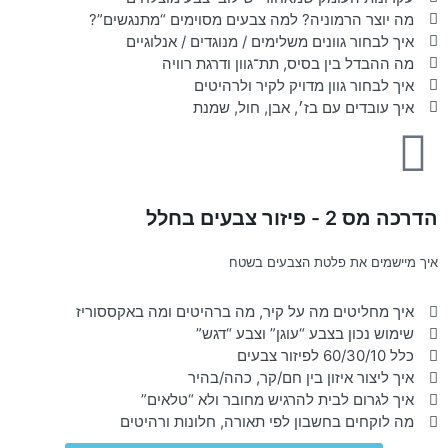
מה יוצר הרמוניה? למה צבעים מסוימים “מתנגשים”?
איך לבחור גוונים משלימים / מנוגדים / אנלוגיים
מה ההבדל בין בסיס, תת־גוון ודרגת רוויה
איך לבחור גוון מדויק לקיר ולרהיטים
איך עובדים עם בז׳, אבן, חול, שמנת
הדרכה מס 2 - פיזור צבעים בחלל
איך מיישמים את פלטת הצבעים בשטח
איך מחליטים מה על קיר, מה ברהיטים ומה באקססוריז
שימוש נכון בצבע “עוגן” וצבע “דגש”
כלל 60/30/10 לפיזור צבעים
איך ליצור איזון בין חם/קר, כהה/בהיר
איך לגרום לבית להרגיש מחובר ולא “טלאים”
מה לוקחים בחשבון לפי תאורה, חלונות ורהיטים