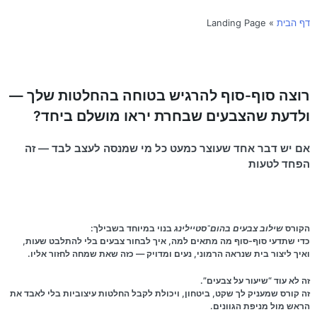
דף הבית
»
Landing Page
רוצה סוף-סוף להרגיש בטוחה בהחלטות שלך —
ולדעת שהצבעים שבחרת יראו מושלם ביחד?
אם יש דבר אחד שעוצר כמעט כל מי שמנסה לעצב לבד — זה
הפחד לטעות
הקורס
שילוב צבעים בהום־סטיילינג
בנוי במיוחד בשבילך:
כדי שתדעי סוף-סוף
מה מתאים למה
, איך לבחור צבעים בלי להתלבט שעות,
ואיך ליצור בית שנראה הרמוני, נעים ומדויק — כזה שאת שמחה לחזור אליו.
זה לא עוד “שיעור על צבעים”.
זה קורס שמעניק לך
שקט
,
ביטחון
, ויכולת לקבל החלטות עיצוביות בלי לאבד את
הראש מול מניפת הגוונים.